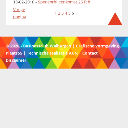
13-02-2016 -
Sponsorbijeenkomst 25 feb
Vorige
1
2
3
4
5
6
pagina
© 2026 - Businessclub Walburgen | Grafische vormgeving
Plaats55 | Technische realisatie AGN |
Contact
|
Disclaimer