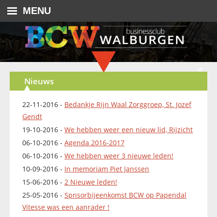
MENU
Nieuws
22-11-2016 -
Bedankje Rijn Waal Zorggroep, St. Jozef
Gendt
19-10-2016 -
We hebben weer een nieuw lid, Rijzicht
06-10-2016 -
Agenda 2016-2017
06-10-2016 -
We hebben weer 3 nieuwe leden!
10-09-2016 -
In memoriam Piet Janssen
15-06-2016 -
2 Nieuwe leden!
25-05-2016 -
Spnsorbijeenkomst BCW op Papendal
Vitesse was een aanrader !